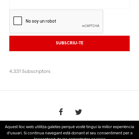
4.331 Subscriptors
Aquest lloc web utilitza galetes perquè vostè tingui la millor experiència
© Mercatalà - Disseny i creació per
Infoactiva't
//
Privacitat
-
d'usuari. Si continua navegant està donant el seu consentiment per a
Avís legal
-
Política de cookies
l'acceptació de les esmentades cookies